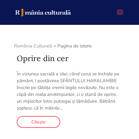
România Culturală
>
Pagina de istorie
Oprire din cer
În viziunea sacrală a zilei, când cerul se închide pe
pământ, I postăvirea SFÂNTULUI HARALAMBIE
înscrie pe tăblița vremii legile nevăzute. Nu este o
clipă din roata anotimpurilor, ci o stană de oprire,
un mijlocitor între putregai și tămăduire. Bătrânii
șoptesc că în mâinile...
Citește