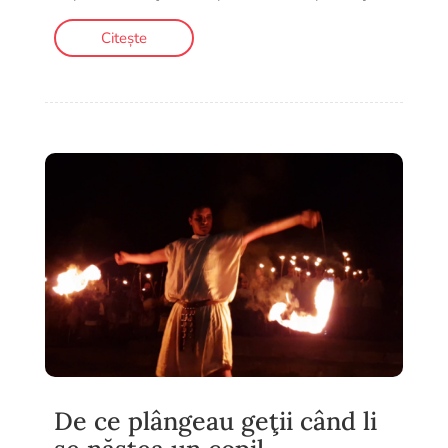
Citește
De ce plângeau geţii când li