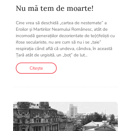
Nu mă tem de moarte!
Cine vrea să deschidă „cartea de nestemate” a
Eroilor și Martirilor Neamului Românesc, atât de
incomodă generațiilor dezorientate de te(r)feliști cu
ifose seculariste, nu are cum să nu i se „taie”
respirația când află că undeva, cândva, în această
Țară atât de urgisită, un „boț” de lut...
Citește