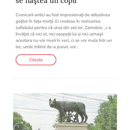
se năştea un copil
Cronicarii antici au fost impresionaţi de atitudinea
geţilor în faţa morţii. Ei credeau în nemurirea
sufletului pentru că unul din zeii lor, Zamolxis, „i-a
învăţat că nici el, nici oaspeţii lui şi nici urmaşii
acestora nu vor murii în veci, ci se vor muta într-un
loc, unde trăind de-a pururi, vor...
Citește