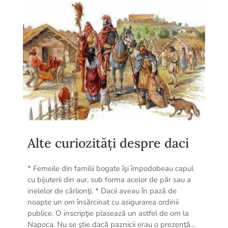
Alte curiozități despre daci
* Femeile din familii bogate îşi împodobeau capul
cu bijuterii din aur, sub forma acelor de păr sau a
inelelor de cârlionţi. * Dacii aveau în pază de
noapte un om însărcinat cu asigurarea ordinii
publice. O inscripţie plasează un astfel de om la
Napoca. Nu se ştie dacă paznicii erau o prezenţă...