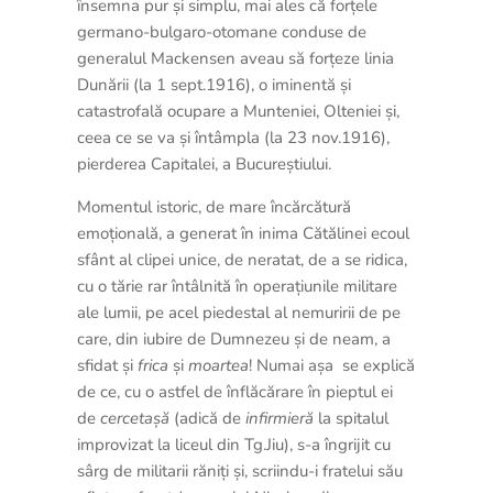
însemna pur și simplu, mai ales că forțele
germano-bulgaro-otomane conduse de
generalul Mackensen aveau să forțeze linia
Dunării (la 1 sept.1916), o iminentă și
catastrofală ocupare a Munteniei, Olteniei și,
ceea ce se va și întâmpla (la 23 nov.1916),
pierderea Capitalei, a Bucureștiului.
Momentul istoric, de mare încărcătură
emoțională, a generat în inima Cătălinei ecoul
sfânt al clipei unice, de neratat, de a se ridica,
cu o tărie rar întâlnită în operațiunile militare
ale lumii, pe acel piedestal al nemuririi de pe
care, din iubire de Dumnezeu și de neam, a
sfidat și
frica
și
moartea
! Numai așa se explică
de ce, cu o astfel de înflăcărare în pieptul ei
de
cercetașă
(adică de
infirmieră
la spitalul
improvizat la liceul din Tg.Jiu), s-a îngrijit cu
sârg de militarii răniți și, scriindu-i fratelui său