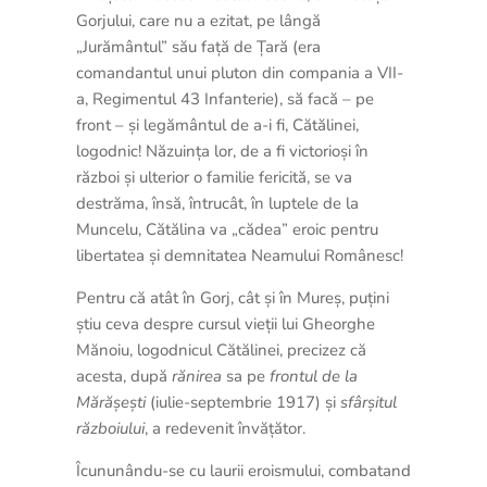
Gorjului, care nu a ezitat, pe lângă
„Jurământul” său față de Țară (era
comandantul unui pluton din compania a VII-
a, Regimentul 43 Infanterie), să facă – pe
front – și legământul de a-i fi, Cătălinei,
logodnic! Năzuința lor, de a fi victorioși în
război și ulterior o familie fericită, se va
destrăma, însă, întrucât, în luptele de la
Muncelu, Cătălina va „cădea” eroic pentru
libertatea și demnitatea Neamului Românesc!
Pentru că atât în Gorj, cât și în Mureș, puțini
știu ceva despre cursul vieții lui Gheorghe
Mănoiu, logodnicul Cătălinei, precizez că
acesta, după
rănirea
sa pe
frontul de la
Mărășești
(iulie-septembrie 1917) și
sfârșitul
războiului
, a redevenit învățător.
Îcununându-se cu laurii eroismului, combatand