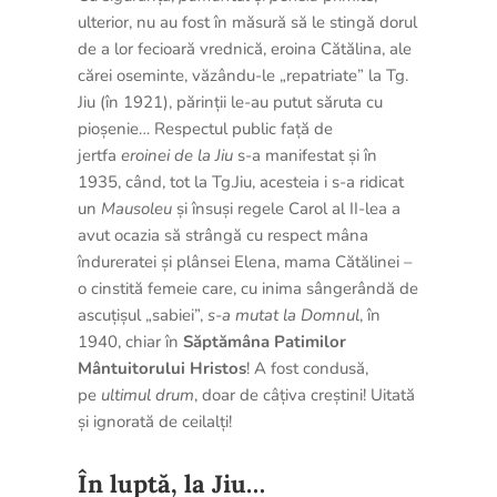
ulterior, nu au fost în măsură să le stingă dorul
de a lor fecioară vrednică, eroina Cătălina, ale
cărei oseminte, văzându-le „repatriate” la Tg.
Jiu (în 1921), părinții le-au putut săruta cu
pioșenie… Respectul public față de
jertfa
eroinei de la Jiu
s-a manifestat și în
1935, când, tot la Tg.Jiu, acesteia i s-a ridicat
un
Mausoleu
și însuși regele Carol al II-lea a
avut ocazia să strângă cu respect mâna
îndureratei și plânsei Elena, mama Cătălinei –
o cinstită femeie care, cu inima sângerândă de
ascuțișul „sabiei”,
s-a mutat la Domnul
, în
1940, chiar în
Săptămâna Patimilor
Mântuitorului Hristos
! A fost condusă,
pe
ultimul drum
, doar de câțiva creștini! Uitată
și ignorată de ceilalți!
În luptă, la Jiu…