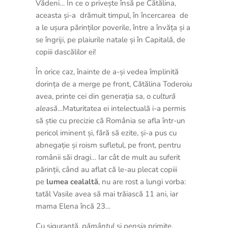
Vădeni… În ce o privește însă pe Cătălina,
aceasta și-a drămuit timpul, în încercarea de
a le ușura părinților poverile, între a învăța și a
se îngriji, pe plaiurile natale și în Capitală, de
copiii dascălilor ei!
În orice caz, înainte de a-și vedea împlinită
dorința de a merge pe front, Cătălina Toderoiu
avea, printe cei din generația sa, o
cultură
aleasă
…Maturitatea ei intelectuală i-a permis
să știe cu precizie că România se afla într-un
pericol iminent și, fără să ezite, și-a pus cu
abnegație și roism sufletul, pe front, pentru
românii săi dragi… Iar cât de mult au suferit
părinții, când au aflat că le-au plecat copiii
pe
lumea cealaltă
, nu are rost a lungi vorba:
tatăl Vasile avea să mai trăiască 11 ani, iar
mama Elena încă 23…
Cu siguranță,
pământul
și
pensia
primite,