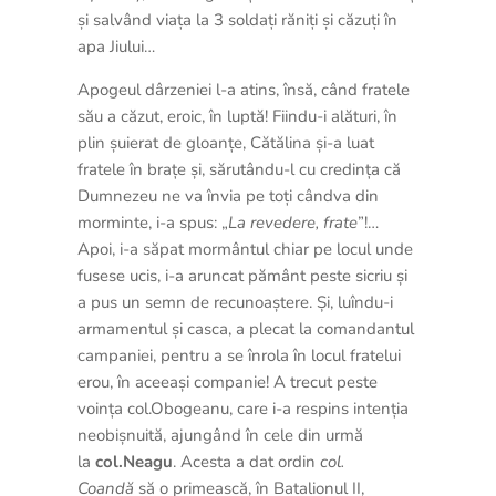
și salvând viața la 3 soldați răniți și căzuți în
apa Jiului…
Apogeul dârzeniei l-a atins, însă, când fratele
său a căzut, eroic, în luptă! Fiindu-i alături, în
plin șuierat de gloanțe, Cătălina și-a luat
fratele în brațe și, sărutându-l cu credința că
Dumnezeu ne va învia pe toți cândva din
morminte, i-a spus: „
La revedere, frate
”!…
Apoi, i-a săpat mormântul chiar pe locul unde
fusese ucis, i-a aruncat pământ peste sicriu și
a pus un semn de recunoaștere. Și, luîndu-i
armamentul și casca, a plecat la comandantul
campaniei, pentru a se înrola în locul fratelui
erou, în aceeași companie! A trecut peste
voința col.Obogeanu, care i-a respins intenția
neobișnuită, ajungând în cele din urmă
la
col.Neagu
. Acesta a dat ordin
col.
Coandă
să o primească, în Batalionul II,