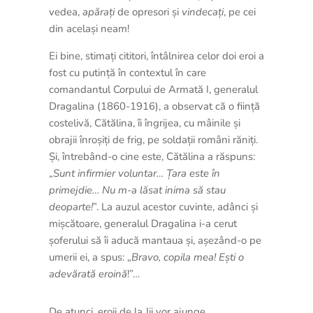
vedea,
apărați
de opresori și
vindecați
, pe cei
din același neam!
Ei bine, stimați cititori, întâlnirea celor doi eroi a
fost cu putință în contextul în care
comandantul Corpului de Armată I, generalul
Dragalina (1860-1916), a observat că o ființă
costelivă, Cătălina, îi îngrijea, cu mâinile și
obrajii înroșiți de frig, pe soldații români răniți.
Și, întrebând-o cine este, Cătălina a răspuns:
„
Sunt infirmier voluntar… Țara este în
primejdie… Nu m-a lăsat inima să stau
deoparte!
”. La auzul acestor cuvinte, adânci și
mișcătoare, generalul Dragalina i-a cerut
șoferului să îi aducă mantaua și, așezând-o pe
umerii ei, a spus: „
Bravo, copila mea! Ești o
adevărată eroină
!”…
De atunci, eroii de la Jii vor ajunge,