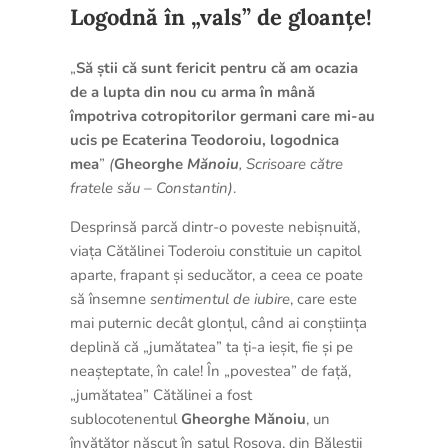
Logodnă în „vals” de gloanțe!
„
Să știi că sunt fericit pentru că am ocazia
de a lupta din nou cu arma în mână
împotriva cotropitorilor germani care mi-au
ucis pe Ecaterina Teodoroiu, logodnica
mea
”
(
Gheorghe
Mănoiu
, Scrisoare către
fratele său – Constantin)
.
Desprinsă parcă dintr-o poveste nebișnuită,
viața Cătălinei Toderoiu constituie un capitol
aparte, frapant și seducător, a ceea ce poate
să însemne
sentimentul
de iubire
, care este
mai puternic decât glonțul, când ai conștiința
deplină că „jumătatea” ta ți-a ieșit, fie și pe
neașteptate, în cale! În „povestea” de față,
„jumătatea” Cătălinei a fost
sublocotenentul
Gheorghe Mănoiu
, un
învățător născut în satul Rosova, din Băleștii