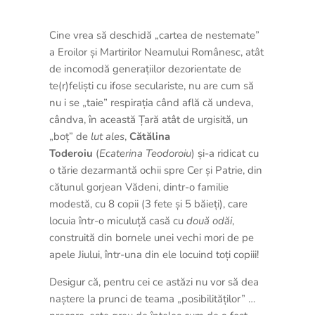
Cine vrea să deschidă „cartea de nestemate”
a Eroilor și Martirilor Neamului Românesc, atât
de incomodă generațiilor dezorientate de
te(r)feliști cu ifose seculariste, nu are cum să
nu i se „taie” respirația când află că undeva,
cândva, în această Țară atât de urgisită, un
„boț” de
lut ales
,
Cătălina
Toderoiu
(
Ecaterina Teodoroiu
) și-a ridicat cu
o tărie dezarmantă ochii spre Cer și Patrie, din
cătunul gorjean Vădeni, dintr-o familie
modestă, cu 8 copii (3 fete și 5 băieți), care
locuia într-o miculuță casă cu
două odăi
,
construită din bornele unei vechi mori de pe
apele Jiului, într-una din ele locuind toți copiii!
Desigur că, pentru cei ce astăzi nu vor să dea
naștere la prunci de teama „posibilităților” …