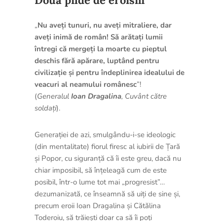
„
Nu aveți tunuri, nu aveți mitraliere, dar
aveți inimă de român! Să arătați lumii
întregi că mergeți la moarte cu pieptul
deschis fără apărare, luptând pentru
civilizație și pentru îndeplinirea idealului de
veacuri al neamului românesc
”!
(
Generalul
Ioan Dragalina
, Cuvânt către
soldați
).
Generației de azi, smulgându-i-se ideologic
(din mentalitate) fiorul firesc al iubirii de Țară
și Popor, cu siguranță că îi este greu, dacă nu
chiar imposibil, să înțeleagă cum de este
posibil, într-o lume tot mai „progresist”…
dezumanizată, ce înseamnă să uiți de sine și,
precum eroii Ioan Dragalina și Cătălina
Toderoiu, să trăiești doar ca să îi poți