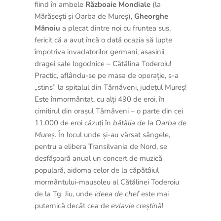
fiind în ambele
Războaie Mondiale
(la
Mărășești și Oarba de Mureș),
Gheorghe
Mănoiu
a plecat dintre noi cu fruntea sus,
fericit că a avut încă o dată ocazia să lupte
împotriva invadatorilor germani, asasinii
dragei sale logodnice – Cătălina Toderoiu!
Practic, aflându-se pe masa de operație, s-a
„stins” la spitalul din Târnăveni, județul Mureș!
Este înmormântat, cu alți 490 de eroi, în
cimitirul din orașul Târnăveni – o parte din cei
11.000 de eroi căzuți în
bătălia de la
Oarba de
Mureș
. În locul unde și-au vărsat sângele,
pentru a elibera Transilvania de Nord, se
desfășoară anual un concert de muzică
populară, aidoma celor de la căpătâiul
mormântului-mausoleu al Cătălinei Toderoiu
de la Tg. Jiu, unde
ideea de chef
este mai
puternică decât cea de
evlavie creștină
!