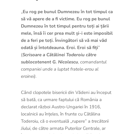
„
Eu rog pe bunul Dumnezeu în tot timpul ca
să vă apere de a fi victime. Eu rog pe bunul
Dumnezeu în tot timpul pentru toți ai țării
mele, însă îi cer prea mult și-i este imposibil
de a feri pe toți. Învingători să vă mai văd
odată și întotdeauna. Eroi. Eroi să fiți
”
(
Scrisoare a Cătălinei Toderoiu către
sublocotenent G. Nicolescu
, comandantul
companiei unde a luptat fratele-erou al
eroinei).
Când clopotele bisericii din Vădeni au început
să bată, ca urmare faptului că România a
declarat război Austro-Ungariei în 1916,
localnicii au înțeles, în frunte cu Cătălina
Toderoiu, că o eventuală „rupere” a
trecătorii
Jiului
, de către armata Puterilor Centrale, ar