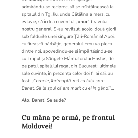
admirându-se reciproc, să se reîntâlnească la
spitalul din Tg. Jiu, unde Cătălina a mers, cu
evlavie, să îi dea cuvenitul „
onor
” bravului
nostru general. S-au revăzut, acolo, două glorii
sub faldurile unei singure Țări-România! Apoi,
cu firească bărbăție, generalul-erou va pleca
dintre noi, spovedindu-se și împărtășindu-se
cu Trupul și Sângele Mântuitorului Hristos, de
pe patul spitalului regal din București: ultimele
sale cuvinte, în prezența celor doi fii ai săi, au
fost: „
Cornele, îndreaptă-mă cu fața spre
Banat. Să le spui că am murit cu ei în gând!
”…
Alo, Banat! Se aude?
Cu mâna pe armă, pe frontul
Moldovei!