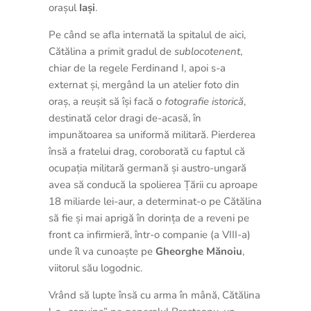
orașul
Iași
.
Pe când se afla internată la spitalul de aici,
Cătălina a primit gradul de
sublocotenent
,
chiar de la regele Ferdinand I, apoi s-a
externat și, mergând la un atelier foto din
oraș, a reușit să își facă o
fotografie
istorică
,
destinată celor dragi de-acasă, în
impunătoarea sa uniformă militară. Pierderea
însă a fratelui drag, coroborată cu faptul că
ocupația militară germană și austro-ungară
avea să conducă la spolierea Țării cu aproape
18 miliarde lei-aur, a determinat-o pe Cătălina
să fie și mai aprigă în dorința de a reveni pe
front ca infirmieră, într-o companie (a VIII-a)
unde îl va cunoaște pe
Gheorghe Mănoiu
,
viitorul său logodnic.
Vrând să lupte însă cu arma în mână, Cătălina