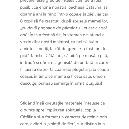
precare, este greu de înțeles cum de a fost
posibil ca eroina noastră, oacheșa Cătălina, să
doarmă ani la rând într-o
copaie
(albie), iar cei
8 copii să fie crescuți, după spusele mamei lor,
„
cu două pogoane de pământ și un car cu doi
boi
”! Însă a fost să fie, în vremea de-atunci a
vrednicilor noștri înaintași, ca noi să luăm
aminte, smeriți, la cât de greu le-a fost lor, de
pildă familiei Cătălinei, să aibă pe masă o pită,
în trudă și dăruire, agonisită de un tată ai cărei
fii lucrau de zor la coarnele plugului și la coada
coasei, în timp ce mama și fiicele sale, uneori
desculțe, puneau semințe în urma plugului!
Sfidând însă greutățile materiale, înțelese ca
o
punte
spre împlinirea spirituală, copila
Cătălina și-a format un caracter destoinic prin
care, având o „voință de fier”, s-a distins în a-