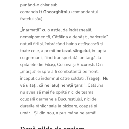
punând-o chiar sub
comanda
lt.Gheorghițoiu
(comandantul
fratelui său).
„Înarmată” cu o astfel de îndrăzneală,
nemaipomenită, Cătălina a depășit „barierele”
naturii firii și, îmbrăcând haina ostășească și
toate cele, a primit
botezul sângelui
, în lupta
cu germanii, fiind transportată, pe targă, la
spitalele din Filiași, Craiova și București. Din
„marșul” ei spre a fi combatantă pe front,
început cu îndemnul către soldați „
Trageți. Nu
vă uitați, că ne ia(u) nemții țara!”
. Cătălina
nu avea să mai fie oprită nici de teama
ocupării germane a Bucureștiului, nici de
durerile rănilor sale la picioare, coapsă și
umăr… Și, din nou, a pus mâna pe armă!
Două pilde de eroism