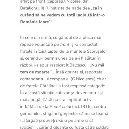
aflat pe front (caporalul Nicolae, din
Batalionul II), îl înștiința de nădejdea „
ca în
curând să ne vedem cu toții laolaltă într-o
Românie Mare
”!
În cele din urmă, cu gândul de a pleca mai
repede
voluntară pe front
, și-a contactat
fratele în toiul luptei de la muntele Scorușelor
și, cerându-i permisiunea de a-i fi alături în
război, i-a spus răspicat lt.Bălcescu : „
Nu mă
tem de moarte
!”… Însă dorința ei, raportată
comandantului companiei (G.Nicolescu) chiar
de fratele Cătălinei, a fost respinsă categoric.
În această situație cutezanța devenindu-i și
mai aprigă, Cătălina s-a implicat activ
în
bătălia de la Podul Jiului
(oct.1916), contra
germanilor, strigând gorjenilor să nu se teamă
(„
alergați și puneți mâna pe arme și să
luptăm
”), cărând gloanțe cu fusta către soldați