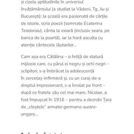
și cizela aptitudinile în
universul
învățământului
(a studiat la Vădeni, Tg. Jiu și
București): la școală era pasionată de cărțile
de istorie, scria poezii (semnate
Ecaterina
Teodoroiu
), cânta la vioară (inclusiv seara, pe
banca de la poartă), iar la
horă
asculta cu
atenție cântecele lăutarilor…
Cam așa era Cătălina – o fetiță de statură
mijlocie care, cu părul ei negru și ochi negri –
sclipitori, s-a îmbrăcat la adolescență
în
cercetaș-infirmieră
și, cu un curaj de-a
dreptul impresionant, s-a înrolat pe front –
după ce fratele său cel mai mare, Nicolae, a
fost împușcat în 1916 – pentru a dezrobi Țara
de „cleștele” armatei germano-austro-
ungare…