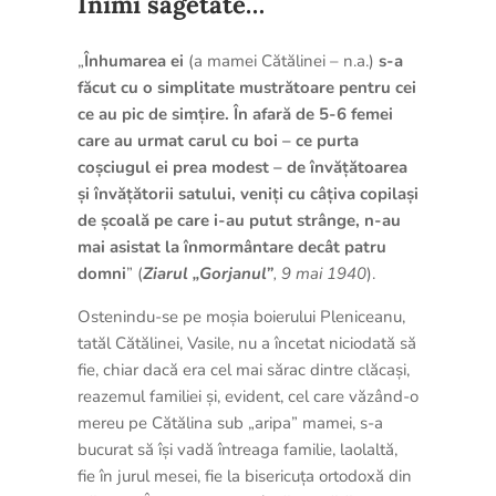
Inimi săgetate…
„
Înhumarea ei
(a mamei Cătălinei – n.a.)
s-a
făcut cu o simplitate mustrătoare pentru cei
ce au pic de simțire. În afară de 5-6 femei
care au urmat carul cu boi – ce purta
coșciugul ei prea modest – de învățătoarea
și învățătorii satului, veniți cu câțiva copilași
de școală pe care i-au putut strânge, n-au
mai asistat la înmormântare decât patru
domni
” (
Ziarul „Gorjanul”
, 9 mai 1940
).
Ostenindu-se pe moșia boierului Pleniceanu,
tatăl Cătălinei, Vasile, nu a încetat niciodată să
fie, chiar dacă era cel mai sărac dintre clăcași,
reazemul familiei și, evident, cel care văzând-o
mereu pe Cătălina sub „aripa” mamei, s-a
bucurat să își vadă întreaga familie, laolaltă,
fie în jurul mesei, fie la bisericuța ortodoxă din