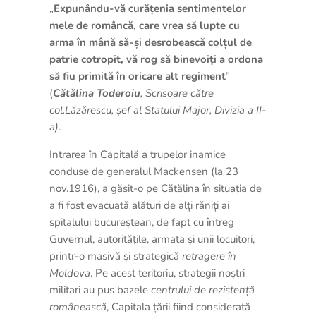
„
Expunându-vă curățenia sentimentelor
mele de româncă, care vrea să lupte cu
arma în mână să-și desrobească colțul de
patrie cotropit, vă rog să binevoiți a ordona
să fiu primită în oricare alt regiment
”
(
Cătălina Toderoiu
, Scrisoare către
col.Lăzărescu, șef al Statului Major, Divizia a II-
a)
.
Intrarea în Capitală a trupelor inamice
conduse de generalul Mackensen (la 23
nov.1916), a găsit-o pe Cătălina în situația de
a fi fost evacuată alături de alți răniți ai
spitalului bucureștean, de fapt cu întreg
Guvernul, autoritățile, armata și unii locuitori,
printr-o masivă și strategică
retragere în
Moldova
. Pe acest teritoriu, strategii noștri
militari au pus bazele
centrului de rezistență
românească
, Capitala țării fiind considerată