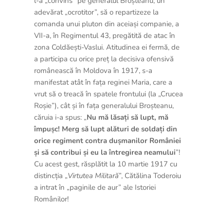
l-a „convins” pe generalul Broșteanu, un
adevărat „ocrotitor”, să o repartizeze la
comanda unui pluton din aceiași companie, a
VII-a, în Regimentul 43, pregătită de atac în
zona Coldăești-Vaslui. Atitudinea ei fermă, de
a participa cu orice preț la decisiva ofensivă
românească în Moldova în 1917, s-a
manifestat atât în fața reginei Maria, care a
vrut să o treacă în spatele frontului (la „Crucea
Roșie”), cât și în fața generalului Broșteanu,
căruia i-a spus: „
Nu mă lăsați să lupt, mă
împușc! Merg să lupt alături de soldați din
orice regiment contra dușmanilor României
și să contribui și eu la întregirea neamului
”!
Cu acest gest, răsplătit la 10 martie 1917 cu
distincția „
Virtutea
Militară
”, Cătălina Toderoiu
a intrat în „paginile de aur” ale Istoriei
Românilor!