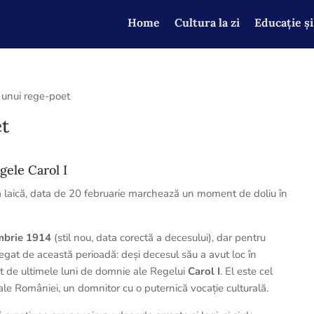
Home
Cultura la zi
Educație și
unui rege-poet
t
gele Carol I
ea laică, data de 20 februarie marchează un moment de doliu în
mbrie 1914
(stil nou, data corectă a decesului), dar pentru
egat de această perioadă: deși decesul său a avut loc în
t de ultimele luni de domnie ale Regelui
Carol I
. El este cel
 ale României, un domnitor cu o puternică vocație culturală.