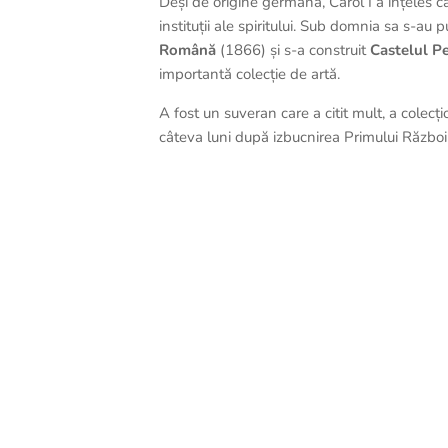
Deși de origine germană, Carol I a înțeles că
instituții ale spiritului. Sub domnia sa s-au
Română
(1866) și s-a construit
Castelul P
importantă colecție de artă.
A fost un suveran care a citit mult, a colecți
câteva luni după izbucnirea Primului Război 