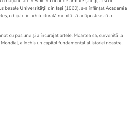
 o națiune are nevoie nu doar de armate și legi, ci și de
 pus bazele
Universității din Iași
(1860), s-a înființat
Academia
eleș
, o bijuterie arhitecturală menită să adăpostească o
onat cu pasiune și a încurajat artele. Moartea sa, survenită la
Mondial, a închis un capitol fundamental al istoriei noastre.