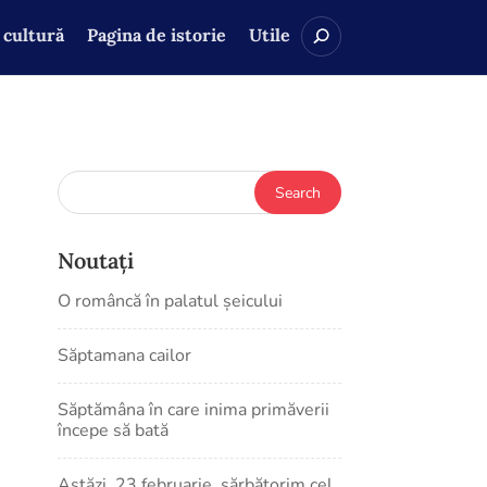
 cultură
Pagina de istorie
Utile
Noutați
O româncă în palatul șeicului
Săptamana cailor
Săptămâna în care inima primăverii
începe să bată
Astăzi, 23 februarie, sărbătorim cel